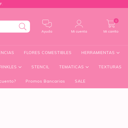
F.
0
Ayuda
Mi cuenta
Mi carrito
ENCIAS
FLORES COMESTIBLES
HERRAMIENTAS
RINKLES
STENCIL
TEMATICAS
TEXTURAS
cuento?
Promos Bancarias
SALE