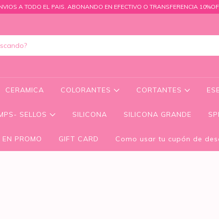
NVIOS A TODO EL PAIS. ABONANDO EN EFECTIVO O TRANSFERENCIA 10%OF
CERAMICA
COLORANTES
CORTANTES
ES
MPS- SELLOS
SILICONA
SILICONA GRANDE
SP
 EN PROMO
GIFT CARD
Como usar tu cupón de des