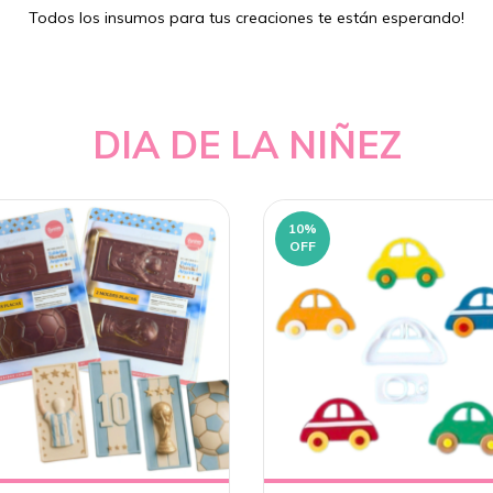
Todos los insumos para tus creaciones te están esperando!
DIA DE LA NIÑEZ
10
%
OFF