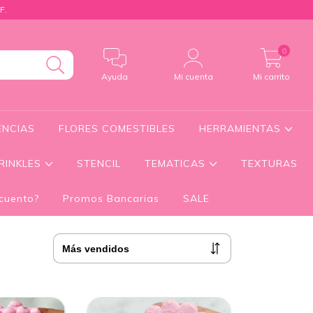
F.
0
Ayuda
Mi cuenta
Mi carrito
ENCIAS
FLORES COMESTIBLES
HERRAMIENTAS
RINKLES
STENCIL
TEMATICAS
TEXTURAS
cuento?
Promos Bancarias
SALE