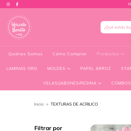
E
Quiénes Somos
Cómo Comprar
Productos
LAMINAS ORO
MOLDES
PAPEL ARROZ
STA
VELAS/JABONES/RESINA
COMBOS
Inicio
>
TEXTURAS DE ACRILICO
Filtrar por