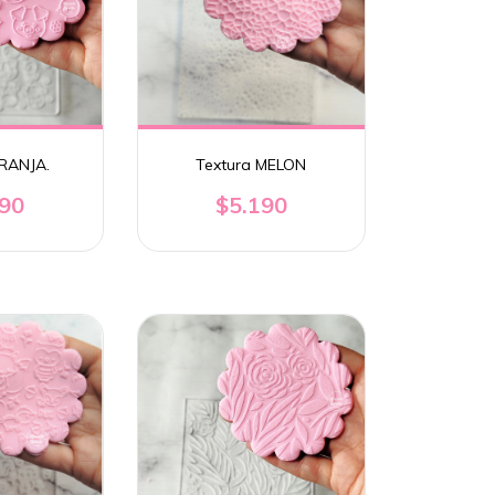
GRANJA.
Textura MELON
190
$5.190