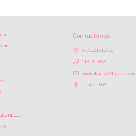
mos
Contactános
rar
5491131615956
1131615956
hacelobonito@hotmail.co
ES
IGUAZU 508
S
MESTIBLES
TAS