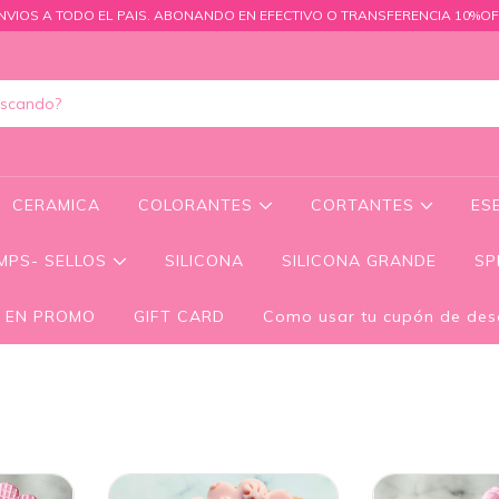
NVIOS A TODO EL PAIS. ABONANDO EN EFECTIVO O TRANSFERENCIA 10%OF
CERAMICA
COLORANTES
CORTANTES
ES
MPS- SELLOS
SILICONA
SILICONA GRANDE
SP
 EN PROMO
GIFT CARD
Como usar tu cupón de des