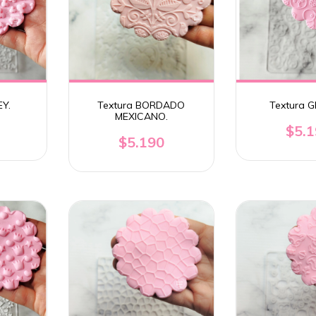
EY.
Textura BORDADO
Textura 
MEXICANO.
$5.
$5.190