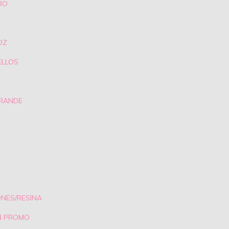
RO
OZ
ELLOS
GRANDE
ONES/RESINA
N PROMO