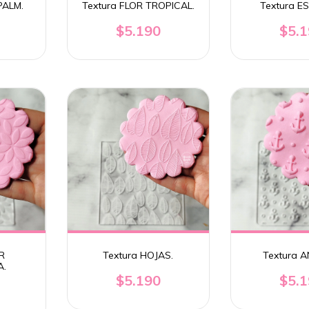
PALM.
Textura FLOR TROPICAL.
Textura E
$5.190
$5.
R
Textura HOJAS.
Textura 
A.
$5.190
$5.