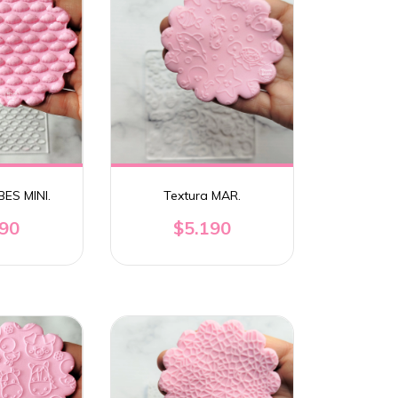
BES MINI.
Textura MAR.
190
$5.190