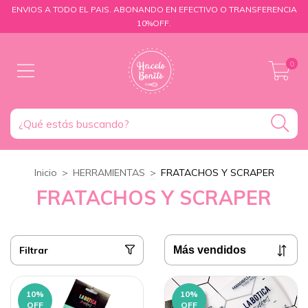
ENVIOS A TODO EL PAIS. ABONANDO EN EFECTIVO O TRANSFERENCIA
10%OFF.
0
Inicio
>
HERRAMIENTAS
>
FRATACHOS Y SCRAPER
FRATACHOS Y SCRAPER
Filtrar
10
%
10
%
OFF
OFF