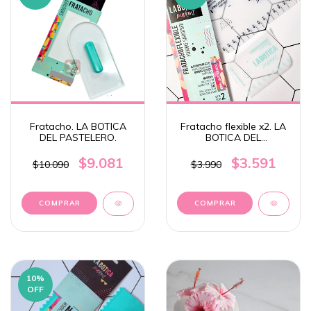
Fratacho. LA BOTICA
Fratacho flexible x2. LA
DEL PASTELERO.
BOTICA DEL
PASTELERO.
$9.081
$3.591
$10.090
$3.990
10
%
OFF