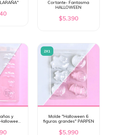
TELARAÑA"
Cortante- Fantasma
HALLOWEEN
940
$5.390
2X1
rañas y
Molde "Halloween 6
 Halloween.
figuras grandes" PARPEN
EN
990
$5.990