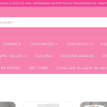
NVIOS A TODO EL PAIS. ABONANDO EN EFECTIVO O TRANSFERENCIA 10%OF
CERAMICA
COLORANTES
CORTANTES
ES
MPS- SELLOS
SILICONA
SILICONA GRANDE
SP
 EN PROMO
GIFT CARD
Como usar tu cupón de des