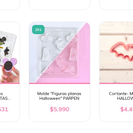
2X1
es
Molde "Figuras planas
Cortante- M
TAS
Halloween" PARPEN
HALLO
ARPEN
531
$5.990
$4.