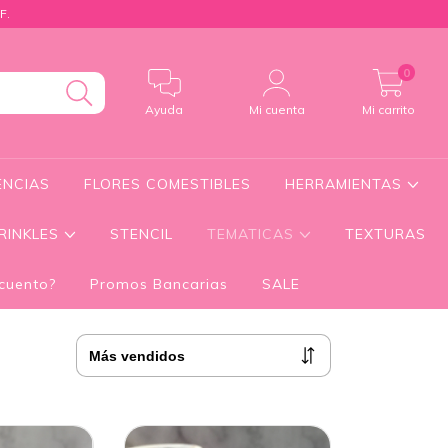
F.
0
Ayuda
Mi cuenta
Mi carrito
ENCIAS
FLORES COMESTIBLES
HERRAMIENTAS
RINKLES
STENCIL
TEMATICAS
TEXTURAS
cuento?
Promos Bancarias
SALE