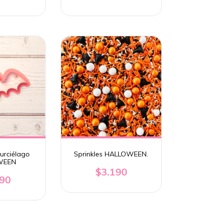
urciélago
Sprinkles HALLOWEEN.
WEEN
$3.190
490