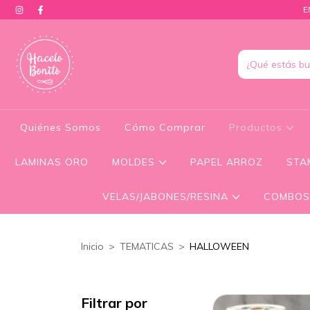
E
Quiénes Somos
Cómo Comprar
Productos
LAMINAS ORO
MOLDES
PAPEL ARROZ
STA
VELAS/JABONES/RESINA
COMBOS
Inicio
>
TEMATICAS
>
HALLOWEEN
Filtrar por