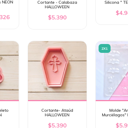
s NEON
Cortante - Calabaza
Silicona " 
HALLOWEEN
$4.
.326
$5.390
2X1
eleto
Cortante- Ataúd
Molde "A
N
HALLOWEEN
Murciélagos"
PARP
$5.390
$5.