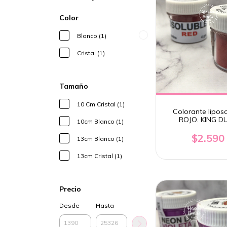
Color
Blanco (1)
Cristal (1)
Tamaño
10 Cm Cristal (1)
Colorante liposo
ROJO. KING D
10cm Blanco (1)
$2.590
13cm Blanco (1)
13cm Cristal (1)
Precio
Desde
Hasta