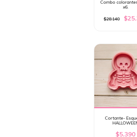
Combo colorante
x6.
$25
$28.140
Cortante- Esqu
HALLOWEE
$5.390