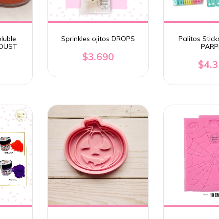
luble
Sprinkles ojitos DROPS
Palitos Stick
 DUST
PARP
$3.690
$4.