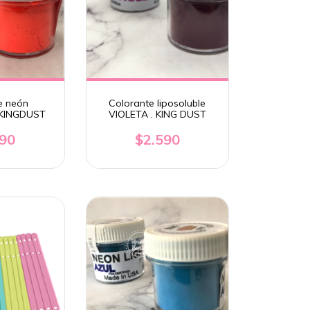
e neón
Colorante liposoluble
 KINGDUST
VIOLETA . KING DUST
690
$2.590