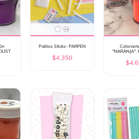
+1
ón
Palitos Sticks- PARPEN
Colorant
GDUST
"NARANJA".
$4.350
$4.