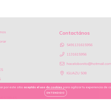
mos
Contactános
rar
5491131615956
1131615956
hacelobonito@hotmail.co
ES
IGUAZU 508
S
ar por este sitio
aceptás el uso de cookies
para agilizar tu experiencia de 
ENTENDIDO
MESTIBLES
TAS