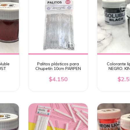
luble
Palitos plásticos para
Colorante li
UST
Chupetín 10cm PARPEN
NEGRO. KI
$4.150
$2.