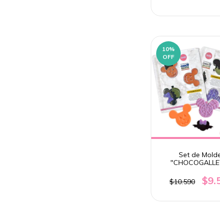
10
%
OFF
Set de Mold
"CHOCOGALLE
HALLOWEEN". P
$9.
$10.590