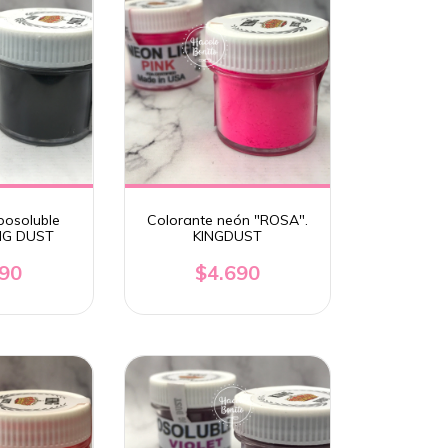
posoluble
Colorante neón "ROSA".
NG DUST
KINGDUST
590
$4.690