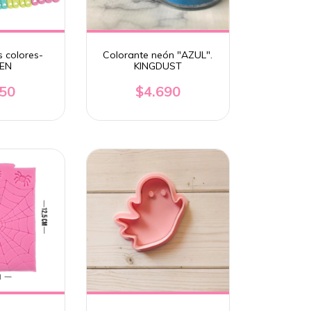
s colores-
Colorante neón "AZUL".
EN
KINGDUST
350
$4.690