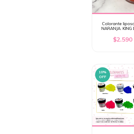
Colorante liposo
NARANJA. KING
$2.590
10
%
OFF