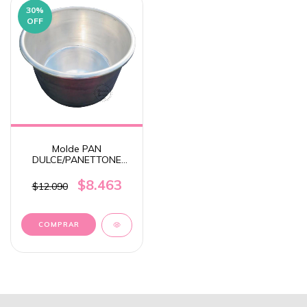
30
%
OFF
Molde PAN
DULCE/PANETTONE
2kg. COOPER
$8.463
$12.090