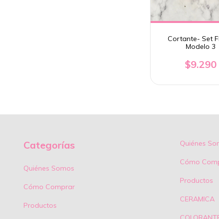
Cortante- Set F
Modelo 3
$9.290
Categorías
Quiénes So
Cómo Comp
Quiénes Somos
Productos
Cómo Comprar
CERAMICA
Productos
COLORANT