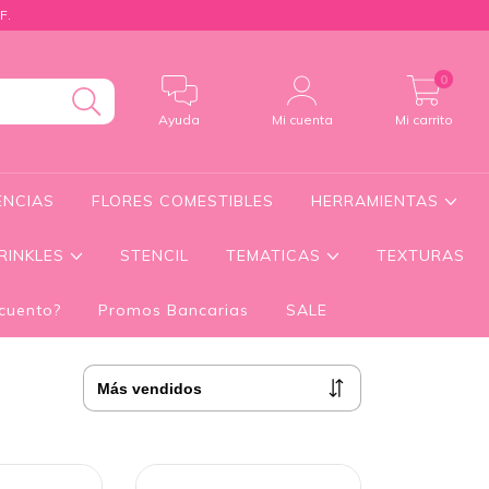
F.
0
Ayuda
Mi cuenta
Mi carrito
ENCIAS
FLORES COMESTIBLES
HERRAMIENTAS
RINKLES
STENCIL
TEMATICAS
TEXTURAS
cuento?
Promos Bancarias
SALE