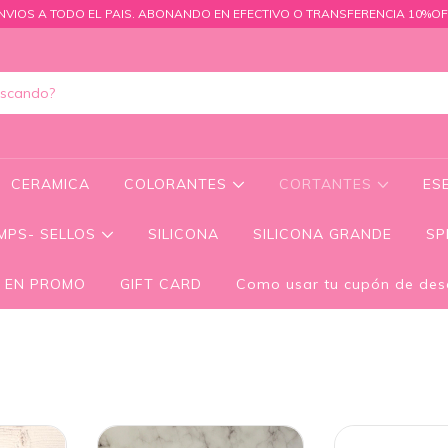
NVIOS A TODO EL PAIS. ABONANDO EN EFECTIVO O TRANSFERENCIA 10%OF
CERAMICA
COLORANTES
CORTANTES
ES
MPS- SELLOS
SILICONA
SILICONA GRANDE
SP
 EN PROMO
GIFT CARD
Como usar tu cupón de des