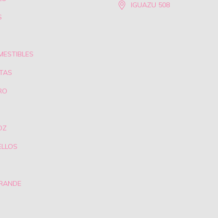
IGUAZU 508
S
MESTIBLES
TAS
RO
OZ
ELLOS
GRANDE