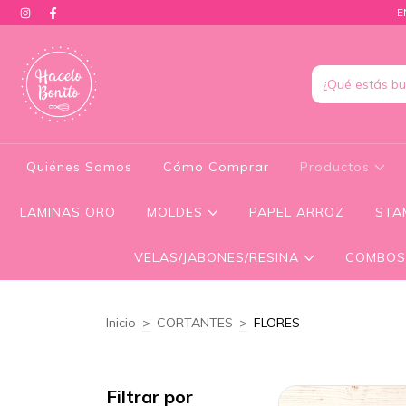
E
Quiénes Somos
Cómo Comprar
Productos
LAMINAS ORO
MOLDES
PAPEL ARROZ
STA
VELAS/JABONES/RESINA
COMBOS
Inicio
>
CORTANTES
>
FLORES
Filtrar por