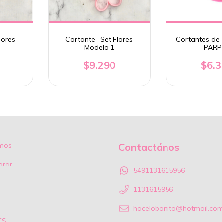
lores
Cortante- Set Flores
Cortantes de 
Modelo 1
PARP
$9.290
$6.
mos
Contactános
rar
5491131615956
1131615956
hacelobonito@hotmail.co
ES