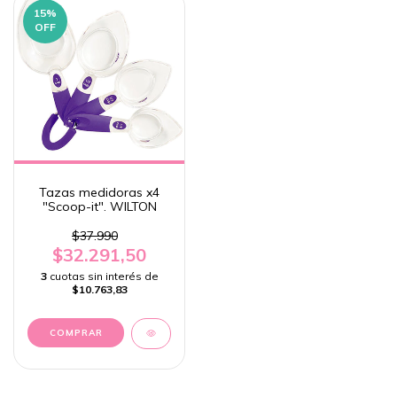
15
%
OFF
Tazas medidoras x4
"Scoop-it". WILTON
$37.990
$32.291,50
3
cuotas sin interés de
$10.763,83