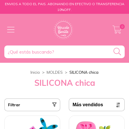
ENVIOS A TODO EL PAIS. ABONANDO EN EFECTIVO O TRANSFERENCIA
10%OFF.
0
Inicio
>
MOLDES
>
SILICONA chica
SILICONA chica
Filtrar