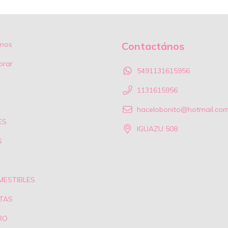
mos
Contactános
rar
5491131615956
1131615956
hacelobonito@hotmail.co
ES
IGUAZU 508
S
MESTIBLES
TAS
RO