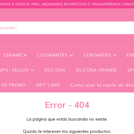
NVIOS A TODO EL PAIS. ABONANDO EN EFECTIVO O TRANSFERENCIA 10%OF
CERAMICA
COLORANTES
CORTANTES
ES
MPS- SELLOS
SILICONA
SILICONA GRANDE
SP
 EN PROMO
GIFT CARD
Como usar tu cupón de des
Error - 404
La página que estás buscando no existe.
Quizás te interesen los siguientes productos.