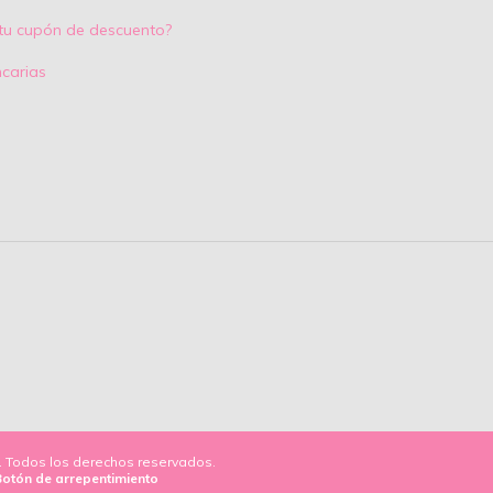
tu cupón de descuento?
carias
6. Todos los derechos reservados.
Botón de arrepentimiento