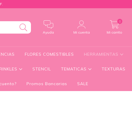
F.
0
Ayuda
Mi cuenta
Mi carrito
ENCIAS
FLORES COMESTIBLES
HERRAMIENTAS
RINKLES
STENCIL
TEMATICAS
TEXTURAS
cuento?
Promos Bancarias
SALE