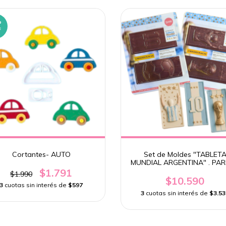
%
F
Cortantes- AUTO
Set de Moldes "TABLET
MUNDIAL ARGENTINA" . PA
$1.791
$1.990
$10.590
3
cuotas sin interés de
$597
3
cuotas sin interés de
$3.53