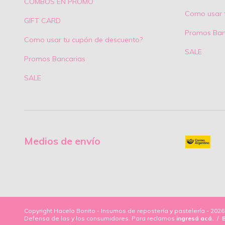
COMBOS EN PROMO
Como usar 
GIFT CARD
Promos Ban
Como usar tu cupón de descuento?
SALE
Promos Bancarias
SALE
Medios de envío
Copyright Hacelo Bonito - Insumos de repostería y pastelería - 202
Defensa de las y los consumidores. Para reclamos
ingresá acá.
/