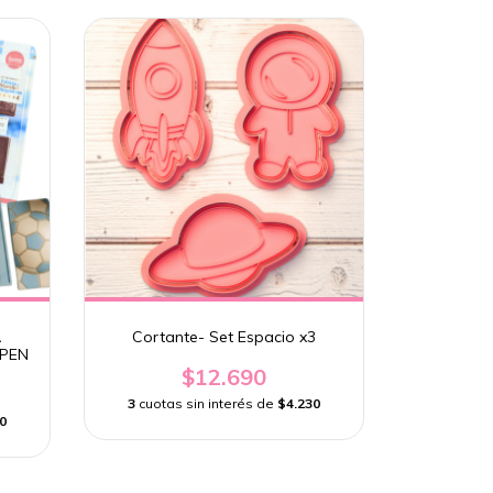
A
Cortante- Set Espacio x3
RPEN
$12.690
3
cuotas sin interés de
$4.230
0