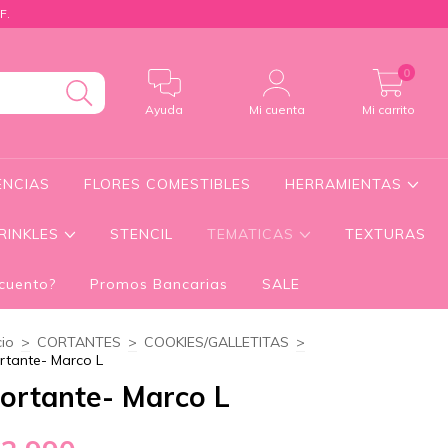
F.
0
Ayuda
Mi cuenta
Mi carrito
ENCIAS
FLORES COMESTIBLES
HERRAMIENTAS
RINKLES
STENCIL
TEMATICAS
TEXTURAS
cuento?
Promos Bancarias
SALE
cio
>
CORTANTES
>
COOKIES/GALLETITAS
>
rtante- Marco L
ortante- Marco L