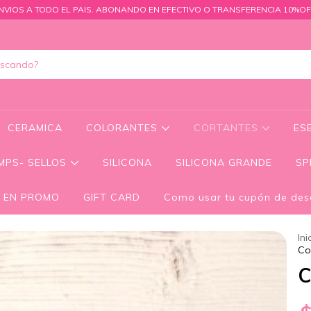
NVIOS A TODO EL PAIS. ABONANDO EN EFECTIVO O TRANSFERENCIA 10%OF
CERAMICA
COLORANTES
CORTANTES
ES
MPS- SELLOS
SILICONA
SILICONA GRANDE
SP
 EN PROMO
GIFT CARD
Como usar tu cupón de des
Ini
Co
C