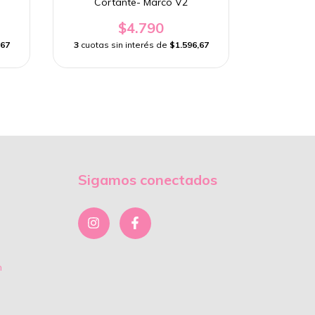
Cortante- Marco V2
Cortante- 
$4.790
,67
3
cuotas sin interés de
$1.596,67
3
cuotas 
Sigamos conectados
m