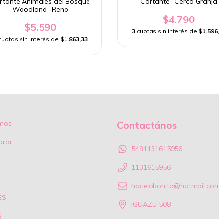
rtante Animales del Bosque
Cortante- Cerco Granja
Woodland- Reno
$4.790
$5.590
3
cuotas sin interés de
$1.596
cuotas sin interés de
$1.863,33
mos
Contactános
rar
5491131615956
1131615956
hacelobonito@hotmail.co
ES
IGUAZU 508
S