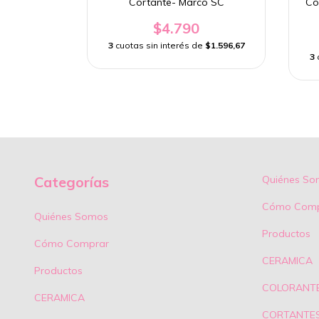
LIZ DIA".
Cortante- Marco SC
Co
$4.790
e
$1.796,67
3
cuotas sin interés de
$1.596,67
3
Categorías
Quiénes So
Cómo Comp
Quiénes Somos
Productos
Cómo Comprar
CERAMICA
Productos
COLORANT
CERAMICA
CORTANTE