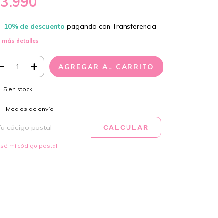
$3.990
10% de descuento
pagando con Transferencia
 más detalles
5
en stock
CAMBIAR CP
regas para el CP:
Medios de envío
CALCULAR
sé mi código postal